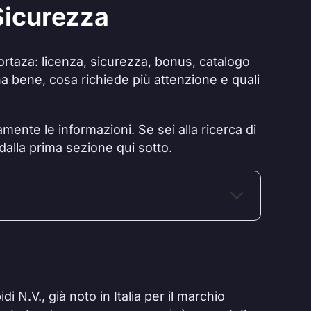
Sicurezza
rtaza: licenza, sicurezza, bonus, catalogo
na bene, cosa richiede più attenzione e quali
mente le informazioni. Se sei alla ricerca di
dalla prima sezione qui sotto.
 N.V., già noto in Italia per il marchio