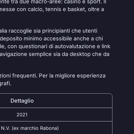
ente tra due macro-aree: casinò e sport. Il
esse con calcio, tennis e basket, oltre a
lia raccoglie sia principianti che utenti
on deposito minimo accessibile anche a chi
e, con questionari di autovalutazione e link
a navigazione semplice sia da desktop che da
zioni frequenti. Per la migliore esperienza
rafi.
Dettaglio
2021
 N.V. (ex marchio Rabona)