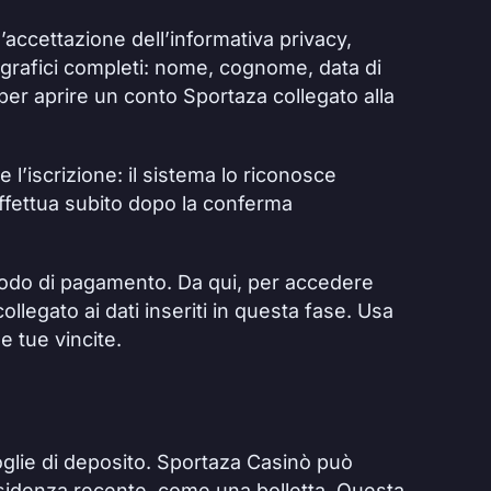
’accettazione dell’informativa privacy,
anagrafici completi: nome, cognome, data di
 per aprire un conto Sportaza collegato alla
l’iscrizione: il sistema lo riconosce
effettua subito dopo la conferma
metodo di pagamento. Da qui, per accedere
ollegato ai dati inseriti in questa fase. Usa
e tue vincite.
oglie di deposito. Sportaza Casinò può
esidenza recente, come una bolletta. Questa