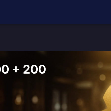
00 + 200