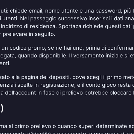
nuti: chiede email, nome utente e una password, più l
egli utenti. Nel passaggio successivo inserisci i dati 
indirizzo di residenza. Sportaza richiede questi dati
r prelevare in seguito.
 un codice promo, se ne hai uno, prima di confermare 
gata, quando disponibile. Il versamento iniziale si 
enti.
zzato alla pagina dei depositi, dove scegli il primo 
nziali scelte in registrazione, e il conto gioco resta c
ica dell’account in fase di prelievo potrebbe bloccare l
)
norma al primo prelievo o quando superi determinate s
come carta d’identità o passaporto, e una prova di r