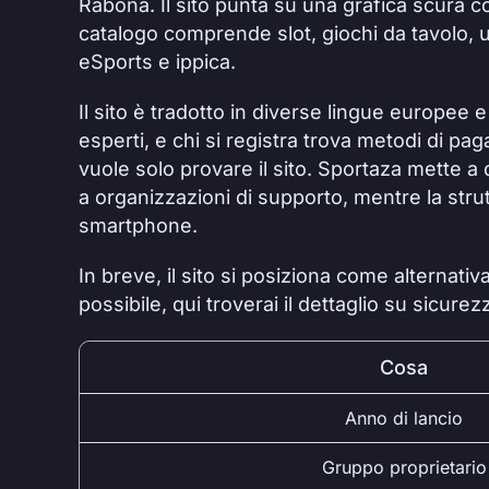
Rabona. Il sito punta su una grafica scura c
Aprire un conto su Sportaza: la proc
catalogo comprende slot, giochi da tavolo, 
eSports e ippica.
Verifica dell’account (KYC)
Il sito è tradotto in diverse lingue europee e 
Bonus di benvenuto
esperti, e chi si registra trova metodi di pa
vuole solo provare il sito. Sportaza mette a
Come funziona il pacchetto di benve
a organizzazioni di supporto, mentre la stru
smartphone.
Requisiti e condizioni dei bonus
In breve, il sito si posiziona come alternati
Altri bonus e promozioni
possibile, qui troverai il dettaglio su sicur
Giochi disponibili
Cosa
Slot, tavoli e titoli live: il catalogo gioc
Anno di lancio
Casinò online
Gruppo proprietario