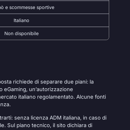
nò e scommesse sportive
Italiano
Non disponibile
osta richiede di separare due piani: la
çao eGaming, un’autorizzazione
rcato italiano regolamentato. Alcune fonti
enza.
strarti: senza licenza ADM italiana, in caso di
 Sul piano tecnico, il sito dichiara di